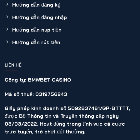
Hướng dẫn đăng ký
Hướng dẫn đăng nhập
Hướng dẫn nạp tiền
Hướng dẫn rút tiền
LIÊN HỆ
Công ty: BMWBET CASINO
Mã số thuế: 0319756243
Giấy phép kinh doanh số 5092837461/GP-BTTTT,
được Bộ Thông tin và Truyền thông cấp ngày
03/03/2022. Hoạt động trong lĩnh vực cá cược
trực tuyến, trò chơi đổi thưởng.