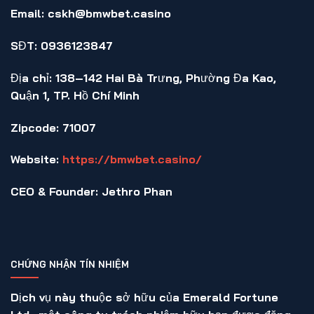
Email: cskh@bmwbet.casino
SĐT: 0936123847
Địa chỉ: 138–142 Hai Bà Trưng, Phường Đa Kao,
Quận 1, TP. Hồ Chí Minh
Zipcode: 71007
Website:
https://bmwbet.casino/
CEO & Founder:
Jethro Phan
CHỨNG NHẬN TÍN NHIỆM
Dịch vụ này thuộc sở hữu của Emerald Fortune