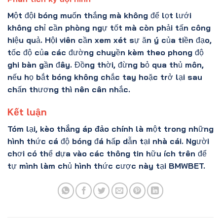
Một đội bóng muốn thắng mà không để lọt lưới
không chỉ cần phòng ngự tốt mà còn phải tấn công
hiệu quả. Hội viên cần xem xét sự ăn ý của tiền đạo,
tốc độ của các đường chuyền kèm theo phong độ
ghi bàn gần đây. Đồng thời, đừng bỏ qua thủ môn,
nếu họ bắt bóng không chắc tay hoặc trở lại sau
chấn thương thì nên cân nhắc.
Kết luận
Tóm lại,
kèo thắng áp đảo
chính là một trong những
hình thức cá độ bóng đá hấp dẫn tại nhà cái. Người
chơi có thể dựa vào các thông tin hữu ích trên để
tự mình làm chủ hình thức cược này tại BMWBET.