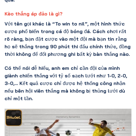
Kèo thắng áp đảo là gì?
Với tên gọi khác là “To win to nil”, một hình thức
cược phổ biến trong cá độ bóng đá. Cách chơi rất
rõ ràng, bạn đặt cược vào một đội mà bạn tin rằng
họ sẽ thắng trong 90 phút thi đấu chính thức, đồng
thời không để đối phương ghi bất kỳ bàn thắng nào.
Có thể nói dễ hiểu, anh em chỉ cần đội của mình
giành chiến thắng với tỷ số sạch lưới như 1-0, 2-0,
3-0,… Kết quả cược chỉ được hệ thống công nhận
nếu bên hội viên thắng mà không bị thủng lưới dù
chỉ một lần.