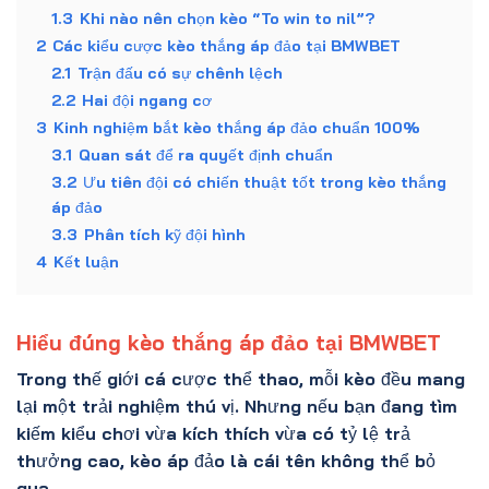
1.3
Khi nào nên chọn kèo “To win to nil”?
2
Các kiểu cược kèo thắng áp đảo tại BMWBET
2.1
Trận đấu có sự chênh lệch
2.2
Hai đội ngang cơ
3
Kinh nghiệm bắt kèo thắng áp đảo chuẩn 100%
3.1
Quan sát để ra quyết định chuẩn
3.2
Ưu tiên đội có chiến thuật tốt trong kèo thắng
áp đảo
3.3
Phân tích kỹ đội hình
4
Kết luận
Hiểu đúng kèo thắng áp đảo tại BMWBET
Trong thế giới cá cược thể thao, mỗi kèo đều mang
lại một trải nghiệm thú vị. Nhưng nếu bạn đang tìm
kiếm kiểu chơi vừa kích thích vừa có tỷ lệ trả
thưởng cao, kèo áp đảo là cái tên không thể bỏ
qua.