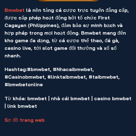
Bmwbet
là nền tảng cá cược trực tuyến đẳng cấp,
được cấp phép hoạt động bởi tổ chức First
Cagayan (Philippines), đảm bảo sự minh bạch và
hợp pháp trong mọi hoạt động. Bmwbet mang đến
kho game đa dạng, từ cá cược thể thao, đá gà,
casino live, tới slot game đổi thưởng và xổ số
nhanh.
Hashtag:#bmwbet, #Nhacaibmwbet,
#Casinobmwbet, #linktaibmwbet, #taibmwbet,
#bmwbetonline
Từ khóa: bmwbet | nhà cái bmwbet | casino bmwbet
| link bmwbet
Sơ đồ trang web