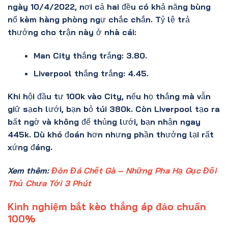
ngày 10/4/2022, nơi cả hai đều có khả năng bùng
nổ kèm hàng phòng ngự chắc chắn. Tỷ lệ trả
thưởng cho trận này ở nhà cái:
Man City thắng trắng: 3.80.
Liverpool thắng trắng: 4.45.
Khi hội đầu tư 100k vào City, nếu họ thắng mà vẫn
giữ sạch lưới, bạn bỏ túi 380k. Còn Liverpool tạo ra
bất ngờ và không để thủng lưới, bạn nhận ngay
445k. Dù khó đoán hơn nhưng phần thưởng lại rất
xứng đáng.
Xem thêm:
Đòn Đá Chết Gà – Những Pha Hạ Gục Đối
Thủ Chưa Tới 3 Phút
Kinh nghiệm bắt kèo thắng áp đảo chuẩn
100%