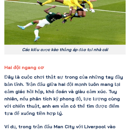
Các kiểu cược kèo thắng áp đảo tại nhà cái
Hai đội ngang cơ
Đây là cuộc chơi thật sự trong của những tay đầy
bản lĩnh. Trận đấu giữa hai đội mạnh luôn mang lại
cảm giác hồi hộp, khó đoán và giàu cảm xúc. Tuy
nhiên, nếu phân tích kỹ phong độ, lực lượng cùng
với chiến thuật, anh em vẫn có thể tìm được điểm
tựa để xuống tiền hợp lý.
Ví dụ, trong trận đấu Man City với Liverpool vào