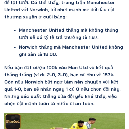
để lọt lưới. Có thể thấy, trong trận Manchester
United với Norwich, lối chơi mạnh mẽ đối đầu đội
thường xuyên ở cuối bảng:
Manchester United thắng mà không thủng
lưới sẽ có tỷ lệ trả thưởng là 1.87.
Norwich thắng mà Manchester United không
ghi bàn là 18.00.
Nếu bạn đặt cược 100k vào Man Utd và kết quả
thắng trắng (ví dụ 2-0, 3-0), bạn sẽ thu về 187k.
Còn nếu Norwich bất ngờ làm nên chuyện với kết
quả 1-0, bạn sẽ nhận ngay 1 củ 8 nếu chọn đội này.
Nhưng xác suất thắng của đội yếu khá thấp, việc
chọn đội mạnh luôn là nước đi an toàn.