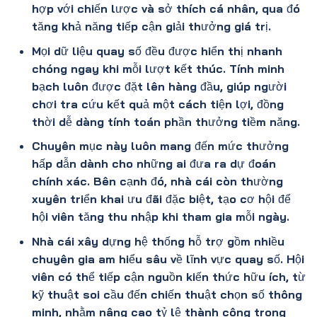
hợp với chiến lược và sở thích cá nhân, qua đó
tăng khả năng tiếp cận giải thưởng giá trị.
Mọi dữ liệu quay số đều được hiển thị nhanh
chóng ngay khi mỗi lượt kết thúc. Tính minh
bạch luôn được đặt lên hàng đầu, giúp người
chơi tra cứu kết quả một cách tiện lợi, đồng
thời dễ dàng tính toán phần thưởng tiềm năng.
Chuyên mục này luôn mang đến mức thưởng
hấp dẫn dành cho những ai đưa ra dự đoán
chính xác. Bên cạnh đó, nhà cái còn thường
xuyên triển khai ưu đãi đặc biệt, tạo cơ hội để
hội viên tăng thu nhập khi tham gia mỗi ngày.
Nhà cái xây dựng hệ thống hỗ trợ gồm nhiều
chuyên gia am hiểu sâu về lĩnh vực quay số. Hội
viên có thể tiếp cận nguồn kiến thức hữu ích, từ
kỹ thuật soi cầu đến chiến thuật chọn số thông
minh, nhằm nâng cao tỷ lệ thành công trong