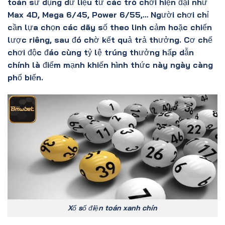
toán sử dụng dữ liệu từ các trò chơi hiện đại như
Max 4D, Mega 6/45, Power 6/55,… Người chơi chỉ
cần lựa chọn các dãy số theo linh cảm hoặc chiến
lược riêng, sau đó chờ kết quả trả thưởng. Cơ chế
chơi độc đáo cùng tỷ lệ trúng thưởng hấp dẫn
chính là điểm mạnh khiến hình thức này ngày càng
phổ biến.
Xổ số điện toán xanh chín