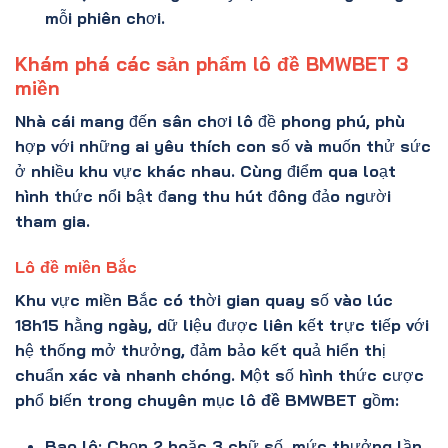
mỗi phiên chơi.
Khám phá các sản phẩm lô đề BMWBET 3
miền
Nhà cái mang đến sân chơi lô đề phong phú, phù
hợp với những ai yêu thích con số và muốn thử sức
ở nhiều khu vực khác nhau. Cùng điểm qua loạt
hình thức nổi bật đang thu hút đông đảo người
tham gia.
Lô đề miền Bắc
Khu vực miền Bắc có thời gian quay số vào lúc
18h15 hằng ngày, dữ liệu được liên kết trực tiếp với
hệ thống mở thưởng, đảm bảo kết quả hiển thị
chuẩn xác và nhanh chóng. Một số hình thức cược
phổ biến trong chuyên mục
lô đề BMWBET
gồm:
Bao lô:
Chọn 2 hoặc 3 chữ số, mức thưởng lần