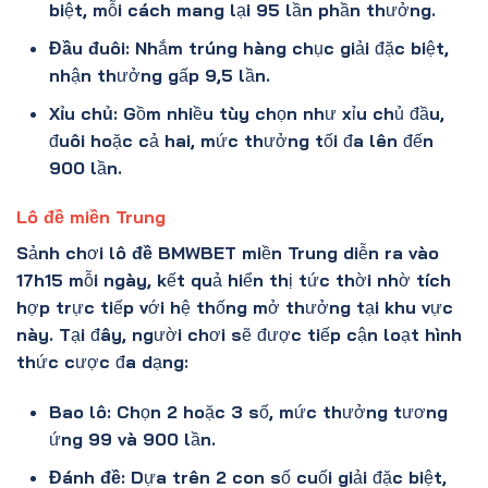
biệt, mỗi cách mang lại 95 lần phần thưởng.
Đầu đuôi:
Nhắm trúng hàng chục giải đặc biệt,
nhận thưởng gấp 9,5 lần.
Xỉu chủ:
Gồm nhiều tùy chọn như xỉu chủ đầu,
đuôi hoặc cả hai, mức thưởng tối đa lên đến
900 lần.
Lô đề miền Trung
Sảnh chơi
lô đề BMWBET
miền Trung diễn ra vào
17h15 mỗi ngày, kết quả hiển thị tức thời nhờ tích
hợp trực tiếp với hệ thống mở thưởng tại khu vực
này. Tại đây, người chơi sẽ được tiếp cận loạt hình
thức cược đa dạng:
Bao lô:
Chọn 2 hoặc 3 số, mức thưởng tương
ứng 99 và 900 lần.
Đánh đề
: Dựa trên 2 con số cuối giải đặc biệt,