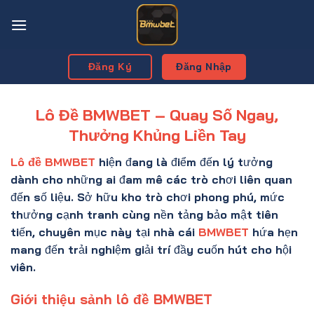
Bỏ
qua
nội
dung
Đăng Ký
Đăng Nhập
Lô Đề BMWBET – Quay Số Ngay,
Thưởng Khủng Liền Tay
Lô đề BMWBET
hiện đang là điểm đến lý tưởng
dành cho những ai đam mê các trò chơi liên quan
đến số liệu. Sở hữu kho trò chơi phong phú, mức
thưởng cạnh tranh cùng nền tảng bảo mật tiên
tiến, chuyên mục này tại nhà cái
BMWBET
hứa hẹn
mang đến trải nghiệm giải trí đầy cuốn hút cho hội
viên.
Giới thiệu sảnh lô đề BMWBET