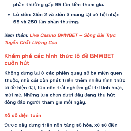
phần thưởng gấp 95 lần tiền tham gia.
Lô xiên:
Xiên 2 và xiên 3 mang lại cơ hội nhận
65 và 250 lần phần thưởng.
Xem thêm:
Live Casino BMWBET – Sòng Bài Trực
Tuyến Chất Lượng Cao
Khám phá các hình thức lô đề BMWBET
cuốn hút
Không dừng lại ở các phiên quay số ba miền quen
thuộc, nhà cái còn phát triển thêm nhiều hình thức
lô đề hiện đại, tạo nên trải nghiệm giải trí linh hoạt,
mới mẻ. Những lựa chọn dưới đây đang thu hút
đông đảo người tham gia mỗi ngày.
Xổ số điện toán
Được xây dựng trên nền tảng số hóa, xổ số điện