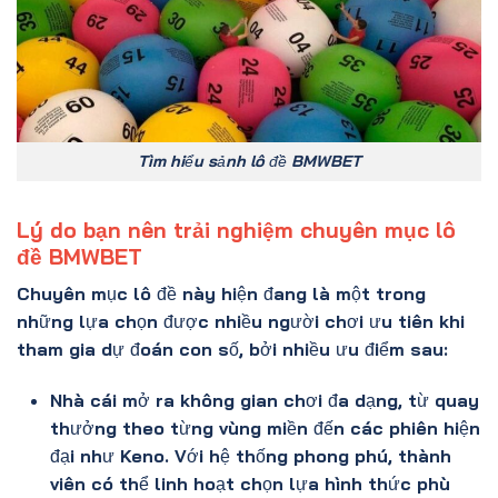
Tìm hiểu sảnh lô đề BMWBET
Lý do bạn nên trải nghiệm chuyên mục lô
đề BMWBET
Chuyên mục lô đề này hiện đang là một trong
những lựa chọn được nhiều người chơi ưu tiên khi
tham gia dự đoán con số, bởi nhiều ưu điểm sau:
Nhà cái mở ra không gian chơi đa dạng, từ quay
thưởng theo từng vùng miền đến các phiên hiện
đại như Keno. Với hệ thống phong phú, thành
viên có thể linh hoạt chọn lựa hình thức phù