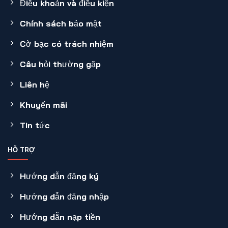
Điều khoản và điều kiện
Chính sách bảo mật
Cờ bạc có trách nhiệm
Câu hỏi thường gặp
Liên hệ
Khuyến mãi
Tin tức
HỖ TRỢ
Hướng dẫn đăng ký
Hướng dẫn đăng nhập
Hướng dẫn nạp tiền