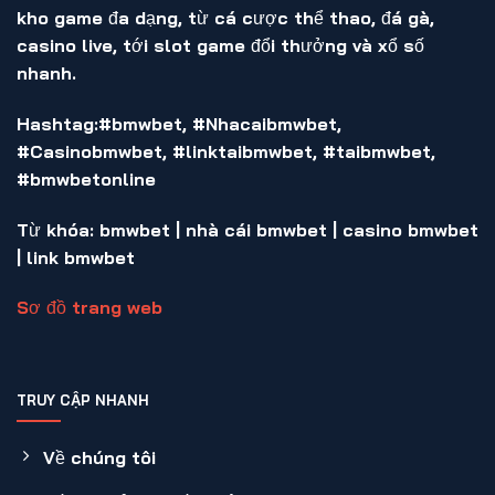
kho game đa dạng, từ cá cược thể thao, đá gà,
casino live, tới slot game đổi thưởng và xổ số
nhanh.
Hashtag:#bmwbet, #Nhacaibmwbet,
#Casinobmwbet, #linktaibmwbet, #taibmwbet,
#bmwbetonline
Từ khóa: bmwbet | nhà cái bmwbet | casino bmwbet
| link bmwbet
Sơ đồ trang web
TRUY CẬP NHANH
Về chúng tôi