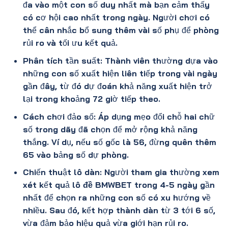
đa vào một con số duy nhất mà bạn cảm thấy
có cơ hội cao nhất trong ngày. Người chơi có
thể cân nhắc bổ sung thêm vài số phụ để phòng
rủi ro và tối ưu kết quả.
Phân tích tần suất: Thành viên thường dựa vào
những con số xuất hiện liên tiếp trong vài ngày
gần đây, từ đó dự đoán khả năng xuất hiện trở
lại trong khoảng 72 giờ tiếp theo.
Cách chơi đảo số: Áp dụng mẹo đổi chỗ hai chữ
số trong dãy đã chọn để mở rộng khả năng
thắng. Ví dụ, nếu số gốc là 56, đừng quên thêm
65 vào bảng số dự phòng.
Chiến thuật lô dàn: Người tham gia thường xem
xét kết quả
lô đề BMWBET
trong 4-5 ngày gần
nhất để chọn ra những con số có xu hướng về
nhiều. Sau đó, kết hợp thành dàn từ 3 tới 6 số,
vừa đảm bảo hiệu quả vừa giới hạn rủi ro.