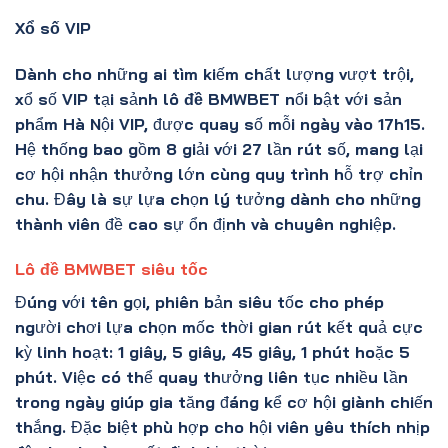
Xổ số VIP
Dành cho những ai tìm kiếm chất lượng vượt trội,
xổ số VIP tại sảnh
lô đề BMWBET
nổi bật với sản
phẩm Hà Nội VIP, được quay số mỗi ngày vào 17h15.
Hệ thống bao gồm 8 giải với 27 lần rút số, mang lại
cơ hội nhận thưởng lớn cùng quy trình hỗ trợ chỉn
chu. Đây là sự lựa chọn lý tưởng dành cho những
thành viên đề cao sự ổn định và chuyên nghiệp.
Lô đề BMWBET siêu tốc
Đúng với tên gọi, phiên bản siêu tốc cho phép
người chơi lựa chọn mốc thời gian rút kết quả cực
kỳ linh hoạt: 1 giây, 5 giây, 45 giây, 1 phút hoặc 5
phút. Việc có thể quay thưởng liên tục nhiều lần
trong ngày giúp gia tăng đáng kể cơ hội giành chiến
thắng. Đặc biệt phù hợp cho hội viên yêu thích nhịp