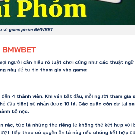
iệu về game phỏm BMWBET
ỏm BMWBET
ọi người cần hiểu rõ luật chơi cũng như các thuật ngữ 
g này để tự tin tham gia vào game:
đến 4 thành viên. Khi ván bắt đầu, mỗi người tham gia 
hẻ đầu tiên) sẽ nhận được 10 lá. Các quân còn dư lại sa
hành bộ nọc.
n rác, tức là những thẻ riêng lẻ không thể kết hợp với 
lượt tiếp theo có quyền ăn lá này nếu chúng kết hợp đ