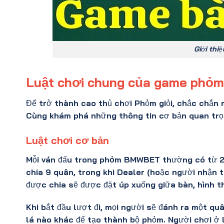
Giới th
Luật chơi chung của game ph
Để trở thành cao thủ chơi Phỏm giỏi, chắc chắn m
Cùng khám phá những thông tin cơ bản quan trọn
Luật chơi cơ bản
Mỗi ván đấu trong
phỏm BMWBET
thường có từ 2 
chia 9 quân, trong khi Dealer (hoặc người nhận t
được chia sẽ được đặt úp xuống giữa bàn, hình t
Khi bắt đầu lượt đi, mọi người sẽ đánh ra một quâ
lá nào khác để tạo thành bộ phỏm. Người chơi ở 