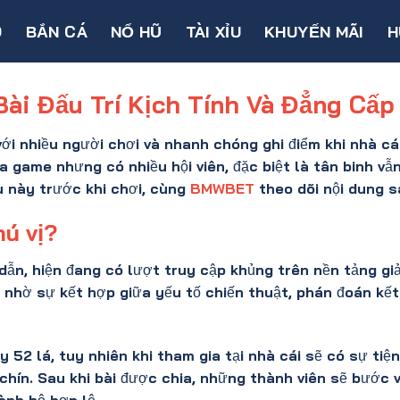
O
BẮN CÁ
NỔ HŨ
TÀI XỈU
KHUYẾN MÃI
H
 Đấu Trí Kịch Tính Và Đẳng Cấp
với nhiều người chơi và nhanh chóng ghi điểm khi nhà cá
a game nhưng có nhiều hội viên, đặc biệt là tân binh vẫ
u này trước khi chơi, cùng
BMWBET
theo dõi nội dung s
ú vị?
n, hiện đang có lượt truy cập khủng trên nền tảng giải
à nhờ sự kết hợp giữa yếu tố chiến thuật, phán đoán kế
 52 lá, tuy nhiên khi tham gia tại nhà cái sẽ có sự tiện
chín. Sau khi bài được chia, những thành viên sẽ bước 
ành bộ hợp lệ.