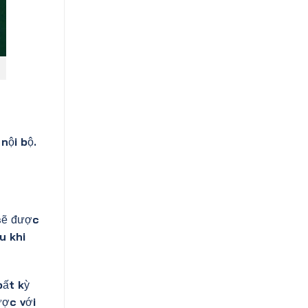
nội bộ.
sẽ được
u khi
bất kỳ
ược với