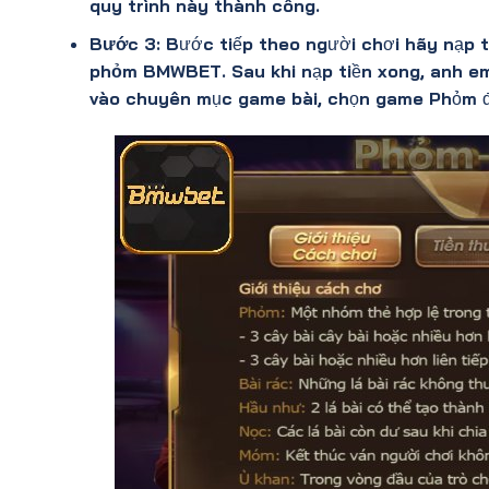
quy trình này thành công.
Bước 3:
Bước tiếp theo người chơi hãy nạp t
phỏm BMWBET
. Sau khi nạp tiền xong, anh e
vào chuyên mục game bài, chọn game Phỏm để