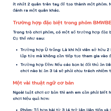
ít nhất 2 quân trên tay để tạo thành một phỏm. 
đánh ra một quân khác.
Trường hợp đặc biệt trong phỏm BMWB
Trong trò chơi phỏm, có một số trường hợp đặc b
Cụ thể như sau:
Trường hợp Ù trắng: Là khi hội viên sở hữu 2
lập tức mà không cần tiếp tục tham gia vào đ
Trường hợp Đền: Nếu các bạn bị đối thủ ăn liên
chơi nào bị ăn 3 lá sẽ phải chịu trách nhiệm
Một vài thuật ngữ cơ bản
Ngoài luật chơi cơ bản thì anh em cần phải biế
chơi hiệu quả hơn:
Phỏm
: Tổ hợp bài từ 3 lá trở lên liên tiếp v