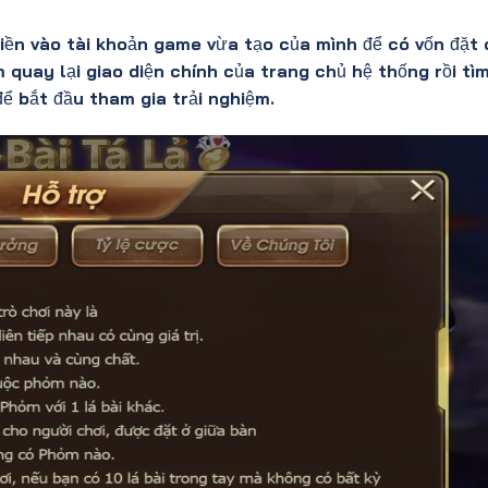
iền vào tài khoản game vừa tạo của mình để có vốn đặt
m quay lại giao diện chính của trang chủ hệ thống rồi tì
 bắt đầu tham gia trải nghiệm.