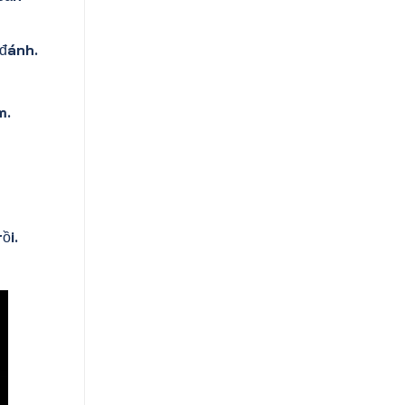
 đánh.
m.
ồi.