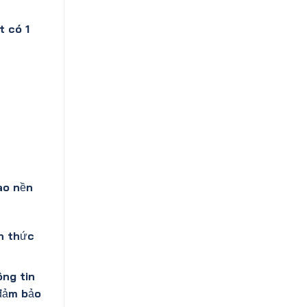
t có 1
ào nền
nh thức
ông tin
 đảm bảo