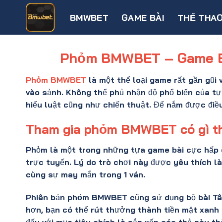
Bỏ
BMWBET
GAME BÀI
THỂ THA
qua
nội
dung
Phỏm BMWBET – Game Bài
Phỏm BMWBET
là một thể loại game rất gần gũi 
vào sảnh. Không thể phủ nhận độ phổ biến của tự
hiểu luật cũng như chiến thuật. Để nắm được điề
Tham gia phỏm BMWBET có gì th
Phỏm là một trong những tựa game bài cực hấp dẫ
trực tuyến. Lý do trò chơi này được yêu thích l
cùng sự may mắn trong 1 ván.
Phiên bản
phỏm BMWBET
cũng sử dụng bộ bài Tây
hơn, bạn có thể rút thưởng thành tiền mặt xanh 
đấu với mục tiêu chính là sắp xếp các thẻ này th