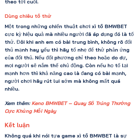
theo tới cuối.
Dùng chiêu tố thử
Một trong những chiến thuật chơi
xì tố BMWBET
cực kỳ hiệu quả mà nhiều người đã áp dụng đó là tố
thử. Đôi khi anh em có bài trung bình, không rõ đối
thủ mạnh hay yếu thì hãy tố nhẹ để thử phản ứng
của đối thủ. Nếu đối phương chỉ theo hoặc do dự,
mọi người sẽ nắm thế chủ động. Còn nếu họ tố lại
mạnh hơn thì khả năng cao là đang có bài mạnh,
người chơi hãy rút lui sớm mà không mất quá
nhiều.
Xem thêm:
Keno BMWBET – Quay Số Trúng Thưởng
Cực Khủng Mỗi Ngày
Kết luận
Không quá khi nói tựa game
xì tố BMWBET
là sự