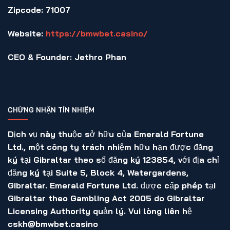
Zipcode: 71007
Website:
https://bmwbet.casino/
CEO & Founder:
Jethro Phan
CHỨNG NHẬN TÍN NHIỆM
Dịch vụ này thuộc sở hữu của Emerald Fortune
Ltd., một công ty trách nhiệm hữu hạn được đăng
ký tại Gibraltar theo số đăng ký 123854, với địa chỉ
đăng ký tại Suite 5, Block 4, Watergardens,
Gibraltar. Emerald Fortune Ltd. được cấp phép tại
Gibraltar theo Gambling Act 2005 do Gibraltar
Licensing Authority quản lý. Vui lòng liên hệ
cskh@bmwbet.casino