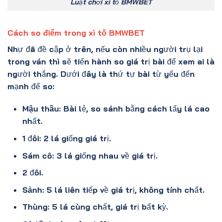
Luật chơi xì tố BMWBET
Cách so điểm trong xì tố BMWBET
Như đã đề cập ở trên, nếu còn nhiều người trụ lại
trong ván thì sẽ tiến hành so giá trị bài để xem ai là
người thắng. Dưới đây là thứ tự bài từ yếu đến
mạnh để so:
Mậu thầu
: Bài lẻ, so sánh bằng cách lấy lá cao
nhất.
1 đôi: 2 lá giống giá trị.
Sám cô:
3 lá giống nhau về giá trị.
2 đôi.
Sảnh
: 5 lá liên tiếp về giá trị, không tính chất.
Thùng:
5 lá cùng chất, giá trị bất kỳ.