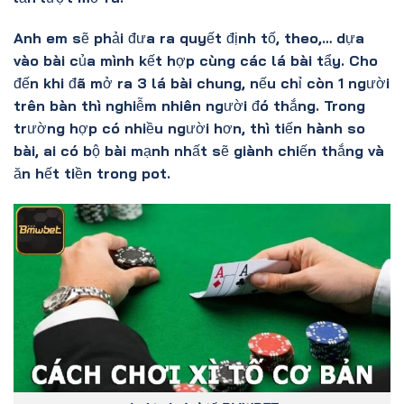
Anh em sẽ phải đưa ra quyết định tố, theo,… dựa
vào bài của mình kết hợp cùng các lá bài tẩy. Cho
đến khi đã mở ra 3 lá bài chung, nếu chỉ còn 1 người
trên bàn thì nghiễm nhiên người đó thắng. Trong
trường hợp có nhiều người hơn, thì tiến hành so
bài, ai có bộ bài mạnh nhất sẽ giành chiến thắng và
ăn hết tiền trong pot.