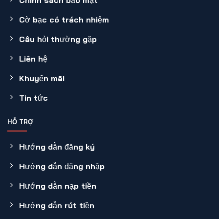
Chính sách bảo mật
Cờ bạc có trách nhiệm
Câu hỏi thường gặp
Liên hệ
Khuyến mãi
Tin tức
HỖ TRỢ
Hướng dẫn đăng ký
Hướng dẫn đăng nhập
Hướng dẫn nạp tiền
Hướng dẫn rút tiền