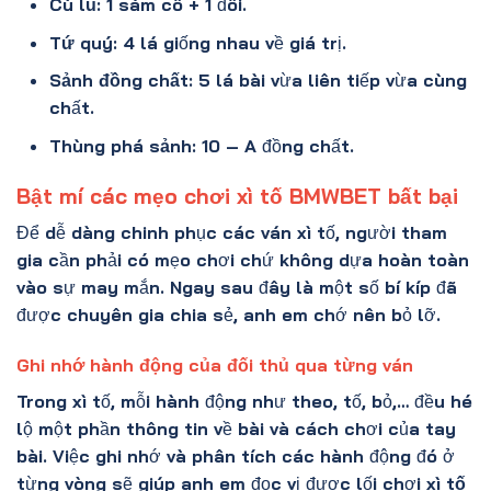
Cù lũ
: 1 sám cô + 1 đôi.
Tứ quý:
4 lá giống nhau về giá trị.
Sảnh đồng chất
: 5 lá bài vừa liên tiếp vừa cùng
chất.
Thùng phá sảnh:
10 – A đồng chất.
Bật mí các mẹo chơi xì tố BMWBET bất bại
Để dễ dàng chinh phục các ván xì tố, người tham
gia cần phải có mẹo chơi chứ không dựa hoàn toàn
vào sự may mắn. Ngay sau đây là một số bí kíp đã
được chuyên gia chia sẻ, anh em chớ nên bỏ lỡ.
Ghi nhớ hành động của đối thủ qua từng ván
Trong xì tố, mỗi hành động như theo, tố, bỏ,… đều hé
lộ một phần thông tin về bài và cách chơi của tay
bài. Việc ghi nhớ và phân tích các hành động đó ở
từng vòng sẽ giúp anh em đọc vị được lối chơi
xì tố